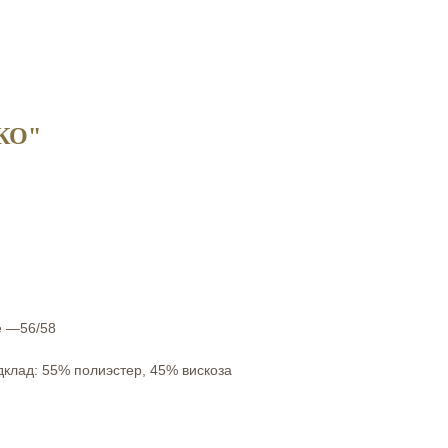
КО"
е —56/58
клад: 55% полиэстер, 45% вискоза